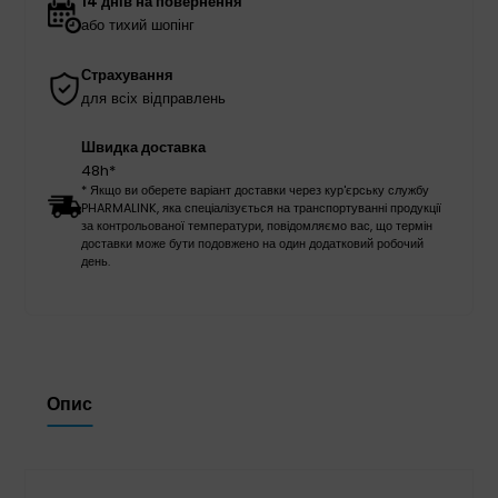
14 днів на повернення
або тихий шопінг
Страхування
для всіх відправлень
Швидка доставка
48h*
* Якщо ви оберете варіант доставки через кур'єрську службу
PHARMALINK, яка спеціалізується на транспортуванні продукції
за контрольованої температури, повідомляємо вас, що термін
доставки може бути подовжено на один додатковий робочий
день.
Опис