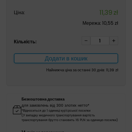
11,39
zł
Ціна:
Мережа:
10,55
zł
Стаканчики
Кількість:
одноразові
100шт
Додати в кошик
лайм
кількість
Найнижча ціна за останні 30 днів:
11,39
zł
Безкоштовна доставка
для замовлень від 300 злотих нетто*
*Відноситься до 1 одиниці кур'єрської посилки
(У випадку медичного транспортування вартість
транспортування брутто становить 16 PLN за одиницю посилки)