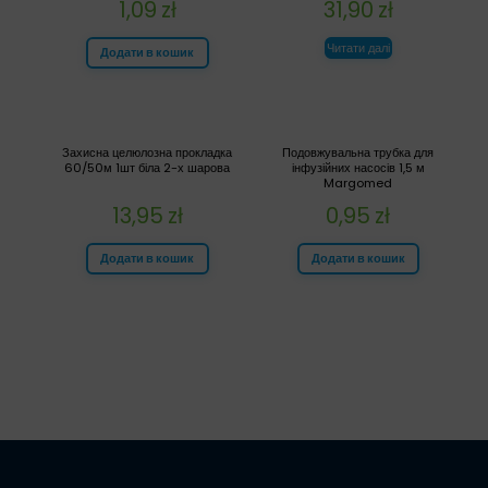
1,09
zł
31,90
zł
Читати далі
Додати в кошик
Захисна целюлозна прокладка
Подовжувальна трубка для
60/50м 1шт біла 2-х шарова
інфузійних насосів 1,5 м
Margomed
13,95
zł
0,95
zł
Додати в кошик
Додати в кошик