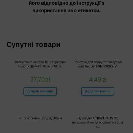
його відповідно до інструкції з
використання або етикетки.
Супутні товари
Фольгована основа 1х цигарковий
Пристрій для збору та введення
папір 1х фольга 70см х 50м...
ліків Braun MINI-SPIKE V
37,70
zł
4,49
zł
Додати в кошик
Додати в кошик
Ротоглотковий зонд 3/90мм
Підкладка UNIVEL PLUS 2х
цигарковий папір 1х фольга 50см
х...