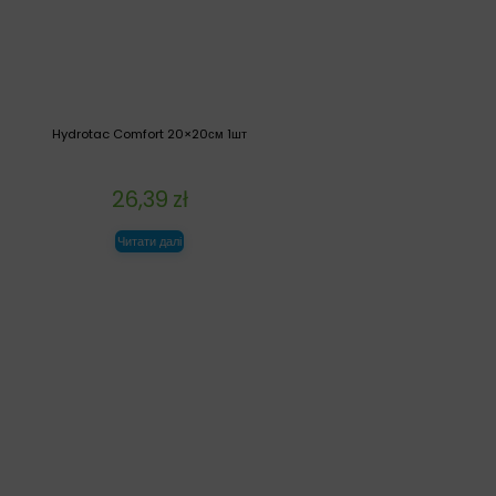
Hydrotac Comfort 20×20см 1шт
26,39
zł
Читати далі