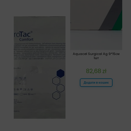
Aquacel Surgical Ag 9*15см
1шт
82,68
zł
Додати в кошик