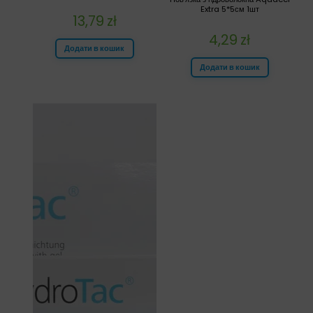
Extra 5*5см 1шт
13,79
zł
4,29
zł
Додати в кошик
Додати в кошик