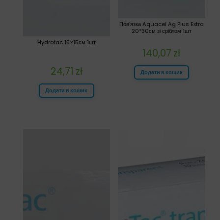
Пов’язка Aquacel Ag Plus Extra
20*30см зі сріблом 1шт
Hydrotac 15×15см 1шт
140,07
zł
24,71
zł
Додати в кошик
Додати в кошик