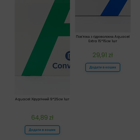
Пов’язка з гідроволокна Aquacel
Extra 15*15см 1шт
29,91
zł
Додати в кошик
Aquacel Хірургічний 9*25см 1шт
64,89
zł
Додати в кошик