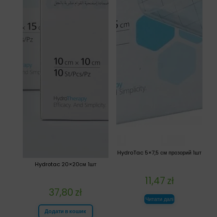
HydroTac 5×7,5 см прозорий 1шт
Hydrotac 20×20см 1шт
11,47
zł
37,80
zł
Читати далі
Додати в кошик