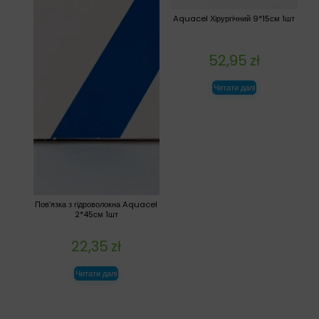
Aquacel Хірургічний 9*15см 1шт
52,95
zł
Читати далі
Пов’язка з гідроволокна Aquacel
2*45см 1шт
22,35
zł
Читати далі