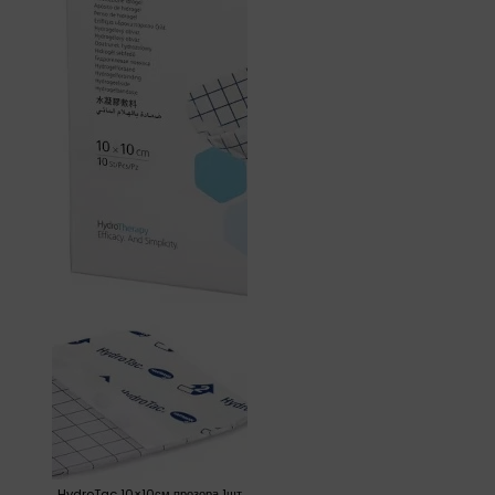
HydroTac 10×10см прозора 1шт