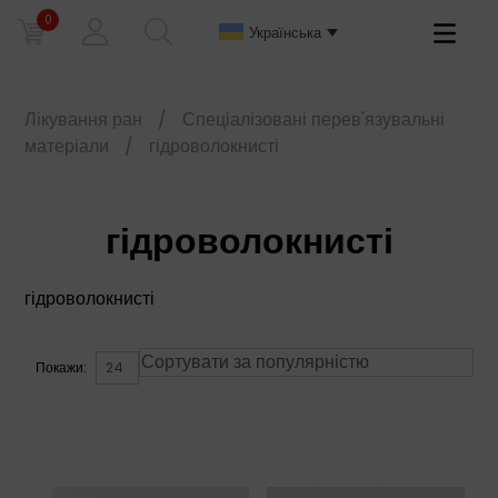
0
Primary
Українська
Menu
Лікування ран
/
Спеціалізовані перев'язувальні
матеріали
/
гідроволокнисті
гідроволокнисті
гідроволокнисті
Покажи: