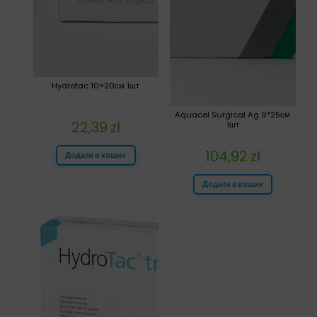
Hydrotac 10×20см 1шт
Aquacel Surgical Ag 9*25см
22,39
zł
1шт
104,92
zł
Додати в кошик
Додати в кошик