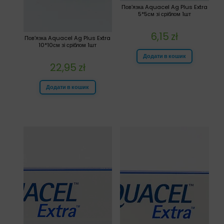
Пов’язка Aquacel Ag Plus Extra
5*5см зі сріблом 1шт
6,15
zł
Пов’язка Aquacel Ag Plus Extra
10*10см зі сріблом 1шт
Додати в кошик
22,95
zł
Додати в кошик