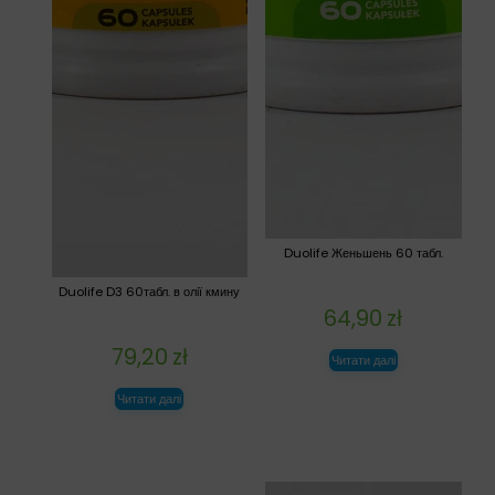
Duolife Женьшень 60 табл.
Duolife D3 60табл. в олії кмину
64,90
zł
79,20
zł
Читати далі
Читати далі