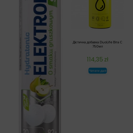
Дієтична добавка DuoLife Віта С
750мл
114,35
zł
Читати далі