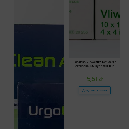
Пов’язка Vliwaktiv 10*10см з
активованим вугіллям 1шт
5,51
zł
Додати в кошик