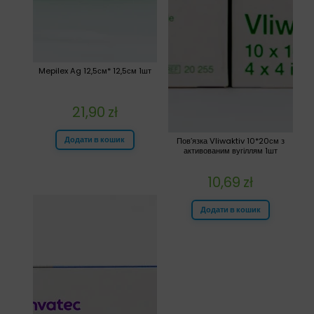
Mepilex Ag 12,5см* 12,5см 1шт
21,90
zł
Додати в кошик
Пов’язка Vliwaktiv 10*20см з
активованим вугіллям 1шт
10,69
zł
Додати в кошик