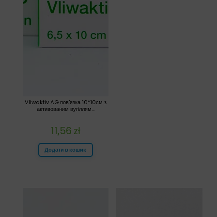
Vliwaktiv AG пов’язка 10*10см з
активованим вугіллям...
11,56
zł
Додати в кошик