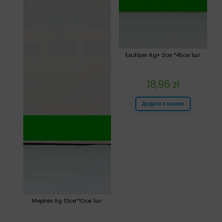
Exufiber Ag+ 2см *45см 1шт
18,95
zł
Додати в кошик
Mepilex Ag 10см*10см 1шт