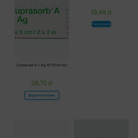
19,49
zł
Читати далі
Супрасорб А + Ag 10*20см 1шт
28,70
zł
Додати в кошик