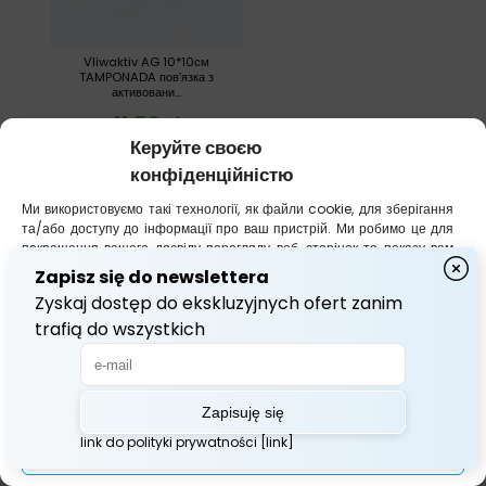
Vliwaktiv AG 10*10см
TAMPONADA пов’язка з
активовани...
11,56
zł
Керуйте своєю
Додати в кошик
конфіденційністю
Ми використовуємо такі технології, як файли cookie, для зберігання
та/або доступу до інформації про ваш пристрій. Ми робимо це для
покращення вашого досвіду перегляду веб-сторінок та показу вам
(не)персоналізованої реклами. Згода на використання цих
технологій дозволить нам обробляти такі дані, як ваша поведінка під
час перегляду веб-сторінок або унікальні ідентифікатори на цьому
сайті. Відмова від надання згоди або її відкликання може погіршити
роботу певних функцій та можливостей.
Прийняти все
Переглянути налаштування