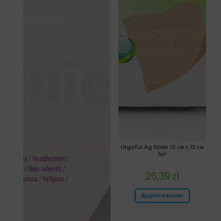
UrgoTul Ag Silver 10 см х 12 см
1шт
26,39
zł
Додати в кошик