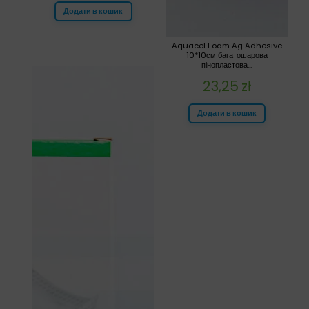
Додати в кошик
Aquacel Foam Ag Adhesive
10*10см багатошарова
пінопластова...
23,25
zł
Додати в кошик