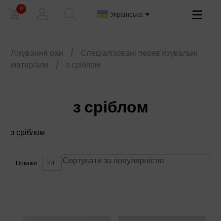
0
Primary
Українська
Menu
Лікування ран
/
Спеціалізовані перев'язувальні
матеріали
/
з сріблом
з сріблом
з сріблом
Покажи: