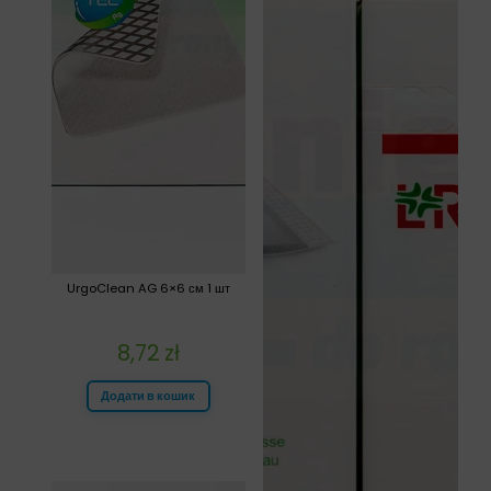
UrgoClean AG 6×6 см 1 шт
8,72
zł
Додати в кошик