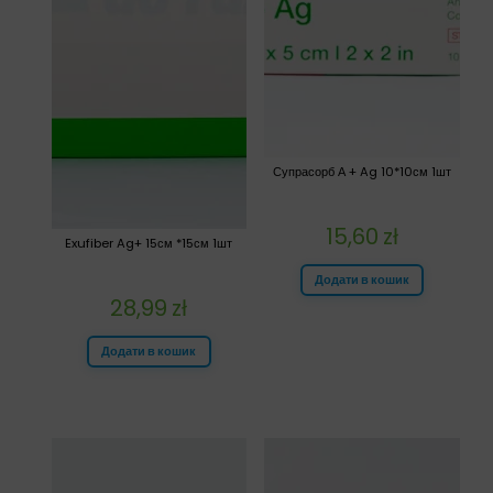
Супрасорб А + Ag 10*10см 1шт
15,60
zł
Exufiber Ag+ 15см *15см 1шт
Додати в кошик
28,99
zł
Додати в кошик