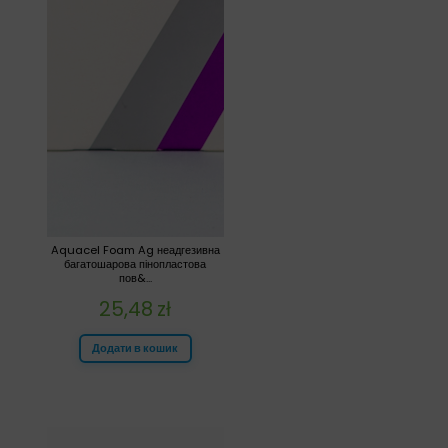
Aquacel Foam Ag неадгезивна
багатошарова пінопластова
пов&...
25,48
zł
Додати в кошик