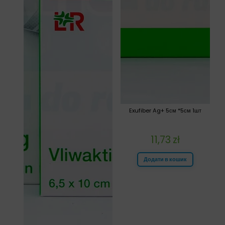
Exufiber Ag+ 5см *5см 1шт
11,73
zł
Додати в кошик