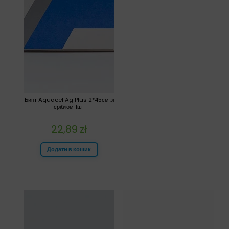
Бинт Aquacel Ag Plus 2*45см зі
сріблом 1шт
22,89
zł
Додати в кошик