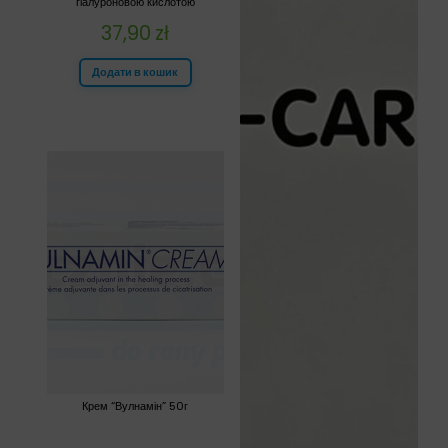
гіалуроновою кислотою
37,90
zł
Додати в кошик
Крем “Вулнамін” 50г