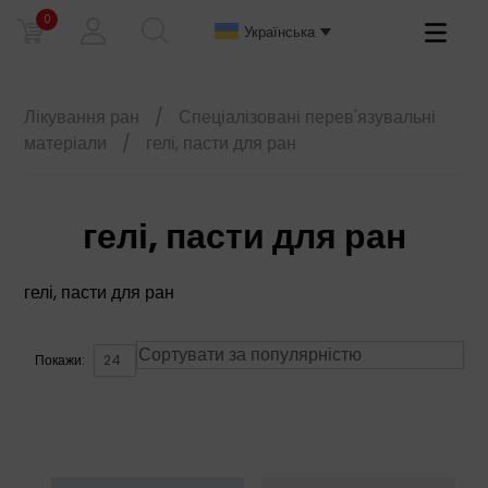
0
Primary
Українська
Menu
Лікування ран
/
Спеціалізовані перев'язувальні
матеріали
/
гелі, пасти для ран
гелі, пасти для ран
гелі, пасти для ран
Покажи: