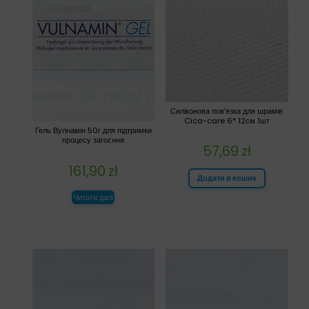
Силіконова пов’язка для шрамів
Cica-care 6* 12см 1шт
Гель Вулнамін 50г для підтримки
процесу загоєння
57,69
zł
161,90
zł
Додати в кошик
Читати далі