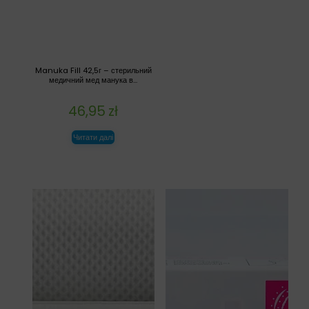
Manuka Fill 42,5г – стерильний
медичний мед манука в...
46,95
zł
Читати далі