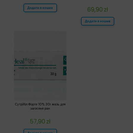
Додати в кошик
69,90
zł
Додати в кошик
СутріХіл Форте 10% 30г мазь для
загоєння ран
57,90
zł