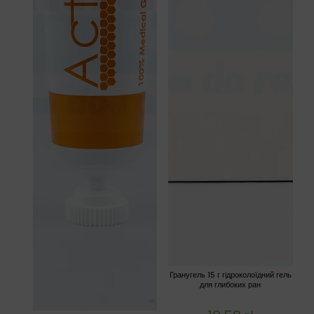
Гранугель 15 г гідроколоїдний гель
для глибоких ран