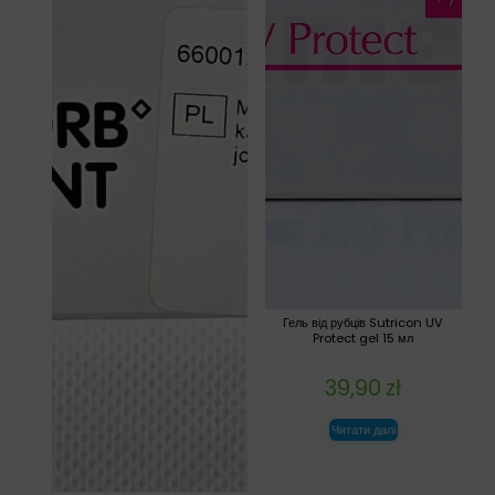
Гель від рубців Sutricon UV
Protect gel 15 мл
39,90
zł
Читати далі