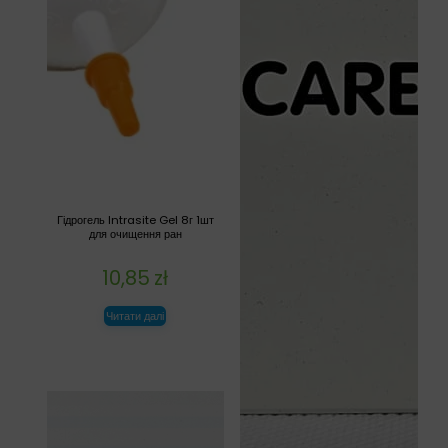
Гідрогель Intrasite Gel 8г 1шт
для очищення ран
10,85
zł
Читати далі