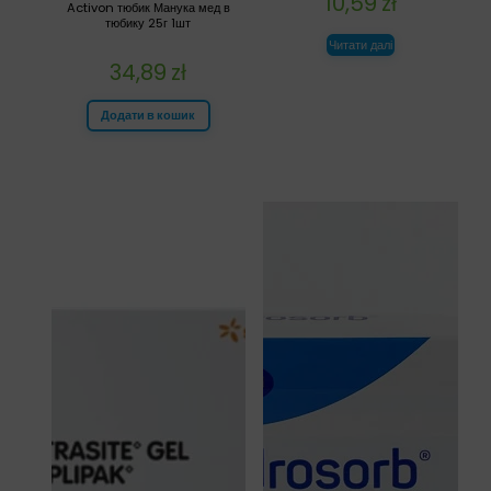
10,59
zł
Activon тюбик Манука мед в
тюбику 25г 1шт
Читати далі
34,89
zł
Додати в кошик