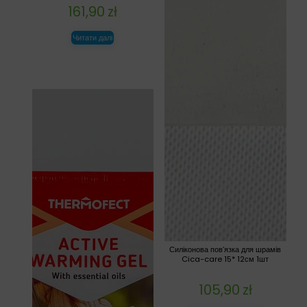
161,90
zł
Читати далі
Силіконова пов’язка для шрамів
Cica-care 15* 12см 1шт
105,90
zł