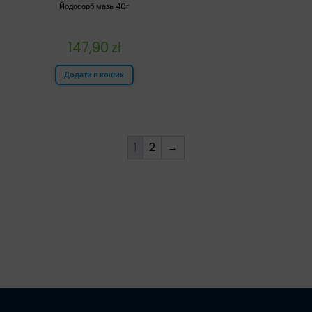
Йодосорб мазь 40г
147,90
zł
Додати в кошик
1
2
→