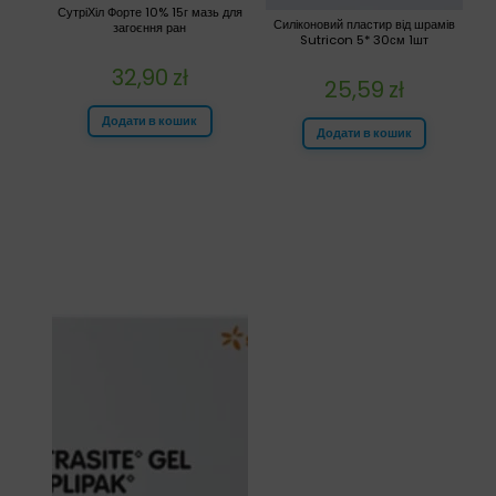
СутріХіл Форте 10% 15г мазь для
Силіконовий пластир від шрамів
загоєння ран
Sutricon 5* 30см 1шт
32,90
zł
25,59
zł
Додати в кошик
Додати в кошик