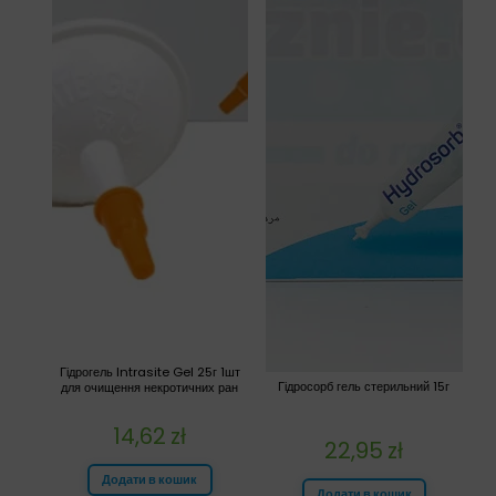
Гідрогель Intrasite Gel 25г 1шт
Гідросорб гель стерильний 15г
для очищення некротичних ран
14,62
zł
22,95
zł
Додати в кошик
Додати в кошик