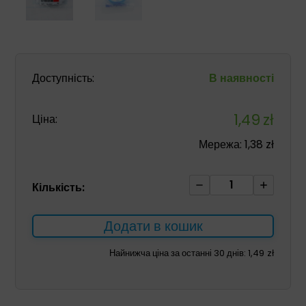
Доступність:
В наявності
1,49
zł
Ціна:
Мережа:
1,38
zł
Маска
Кількість:
для
штучного
Додати в кошик
дихання
M1
Найнижча ціна за останні 30 днів:
1,49
zł
кількість