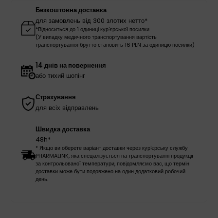
Безкоштовна доставка
для замовлень від 300 злотих нетто*
*Відноситься до 1 одиниці кур'єрської посилки
(У випадку медичного транспортування вартість
транспортування брутто становить 16 PLN за одиницю посилки)
14 днів на повернення
або тихий шопінг
Страхування
для всіх відправлень
Швидка доставка
48h*
* Якщо ви оберете варіант доставки через кур'єрську службу
PHARMALINK, яка спеціалізується на транспортуванні продукції
за контрольованої температури, повідомляємо вас, що термін
доставки може бути подовжено на один додатковий робочий
день.