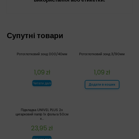
Супутні товари
Ротоглотковий зонд 000/40мм
Ротоглотковий зонд 3/90мм
1,09
zł
1,09
zł
Читати далі
Додати в кошик
Підкладка UNIVEL PLUS 2х
цигарковий папір 1х фольга 50см
х...
23,95
zł
Читати далі