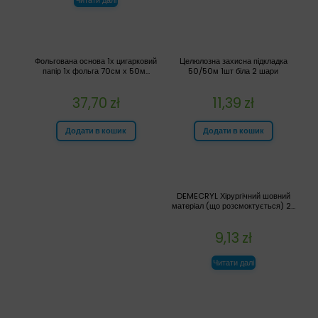
Фольгована основа 1х цигарковий
Целюлозна захисна підкладка
папір 1х фольга 70см х 50м...
50/50м 1шт біла 2 шари
37,70
zł
11,39
zł
Додати в кошик
Додати в кошик
DEMECRYL Хірургічний шовний
матеріал (що розсмоктується) 2...
9,13
zł
Читати далі