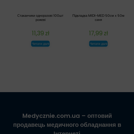
Стаканчики одноразові 100шт
Підкладка MIDI-MED 50см х 50м
рожеві
синя
11,39
zł
17,99
zł
Читати далі
Читати далі
Medycznie.com.ua
– оптовий
продавець медичного обладнання в
Інтернеті