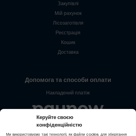
Закупівлі
Мій рахунок
Лісозаготівля
Реєстрація
Кошик
Доставка
Допомога та способи оплати
Накладений платіж
Керуйте своєю
конфіденційністю
+48 537 869 373
Ми використовуємо такі технології, як файли cookie, для зберігання