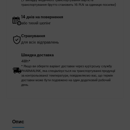
транспортування брутто становить 16 PLN за одиницю посилки)
14 днів на повернення
або тихий шопінг
Страхування
для всіх відправлень
Швидка доставка
48h*
* Якщо ви оберете варіант доставки через кур'єрську службу
PHARMALINK, яка спеціалізується на транспортуванні продукції
за контрольованої температури, повідомляємо вас, що термін
доставки може бути подовжено на один додатковий робочий
день.
Опис