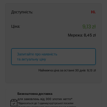
Доступність:
Ні.
9,13
zł
Ціна:
Мережа:
8,45
zł
Запитайте про наявність
та актуальну ціну
Найнижча ціна за останні 30 днів:
9,13
zł
Безкоштовна доставка
для замовлень від 300 злотих нетто*
*Відноситься до 1 одиниці кур'єрської посилки
(У випадку медичного транспортування вартість