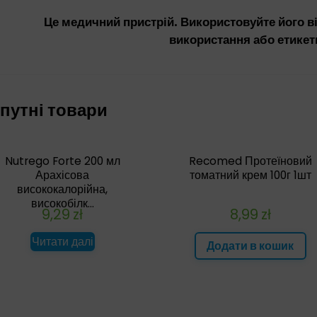
Це медичний пристрій. Використовуйте його ві
використання або етикет
путні товари
Nutrego Forte 200 мл
Recomed Протеїновий
Арахісова
томатний крем 100г 1шт
висококалорійна,
високобілк...
9,29
zł
8,99
zł
Читати далі
Додати в кошик