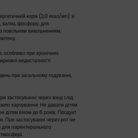
ергетичний корм (2,0 ккал/мл) зі
ю, калію, фосфору, для
з повільним вивільненням,
глютену.
я, особливо при хронічних
иркової недостатності.
день при загальному годуванні,
ри застосуванні через зонд слід
рело харчування. Не давати дітям
і дітям віком до 6 років. Продукт
ю. При застосуванні через рот не
й для парентерального
атмосфері.