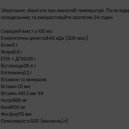
Зберігання: зберігати при кімнатній температурі. Після відк
холодильнику та використовуйте протягом 24 годин.
Середній вміст у 100 мл
Енергетична цінність840 кДж (200 ккал)
Білки3 г
Жири8,9 г
ЕПК + ДГК0,06 г
Вуглеводи26,4 г
Клітковина1,2 г
Вітаміни та мінерали:
Вітамін D1 мкг
Вітамін A81,3 мкг ER
Натрій68 мг
Калій100 мг
Фосфор55 мкг
Осмолярність500 (мосмоль/л)