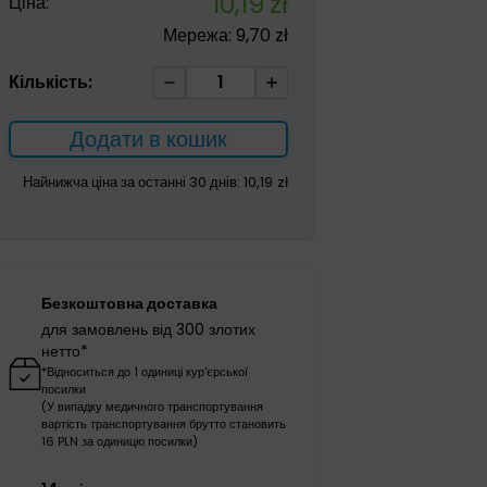
10,19
zł
Ціна:
Мережа:
9,70
zł
Фрезубін
Кількість:
нирковий
200мл
Додати в кошик
ваніль
кількість
Найнижча ціна за останні 30 днів:
10,19
zł
Безкоштовна доставка
для замовлень від 300 злотих
нетто*
*Відноситься до 1 одиниці кур'єрської
посилки
(У випадку медичного транспортування
вартість транспортування брутто становить
16 PLN за одиницю посилки)