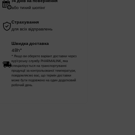
14 днів на повернення
або тихий шопінг
Страхування
для всіх відправлень
Швидка доставка
48h*
* Якщо ви оберете варіант доставки через
кур'єрську службу PHARMALINK, яка
спеціалізується на транспортуванні
продукції за контрольованої температури,
повідомляємо вас, що термін доставки
може бути подовжено на один додатковий
робочий день.