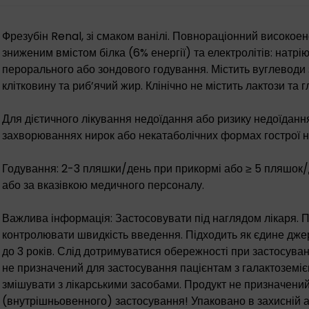
Фрезубін Renal, зі смаком ванілі. Повнораціонний високоен
зниженим вмістом білка (6% енергії) та електролітів: натрі
перорального або зондового годування. Містить вуглеводи 
клітковину та риб’ячий жир. Клінічно не містить лактози та 
Для дієтичного лікування недоїдання або ризику недоїданн
захворюваннях нирок або некатаболічних формах гострої н
Годування: 2-3 пляшки/день при прикормі або ≥ 5 пляшок/
або за вказівкою медичного персоналу.
Важлива інформація: Застосовувати під наглядом лікаря. П
контролювати швидкість введення. Підходить як єдине дже
до 3 років. Слід дотримуватися обережності при застосуванн
не призначений для застосування пацієнтам з галактоземіє
змішувати з лікарськими засобами. Продукт не призначени
(внутрішньовенного) застосування! Упаковано в захисній 