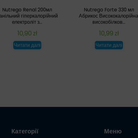
Nutrego Renal 200мл
Nutrego Forte 330 мл
анільний гіперкалорійний
Абрикос Висококалорійна
електроліт з...
високобілков...
10,90
zł
10,99
zł
Читати далі
Читати далі
Категорії
Меню