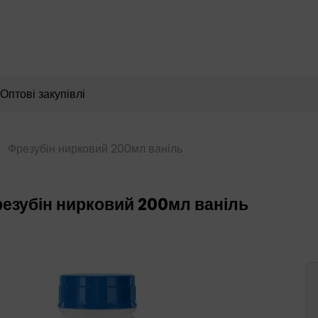
Пошук
товарів
Оптові закупівлі
Фрезубін нирковий 200мл ваніль
езубін нирковий 200мл ваніль