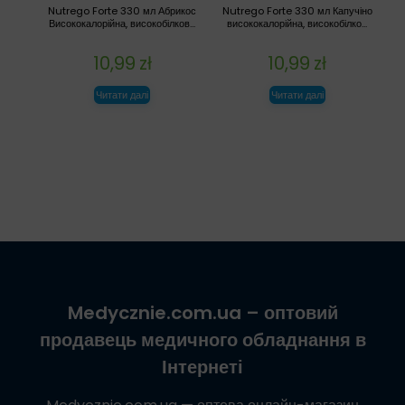
Nutrego Forte 330 мл Абрикос
Nutrego Forte 330 мл Капучіно
Висококалорійна, високобілков...
висококалорійна, високобілко...
10,99
zł
10,99
zł
Читати далі
Читати далі
Medycznie.com.ua
– оптовий
продавець медичного обладнання в
Інтернеті