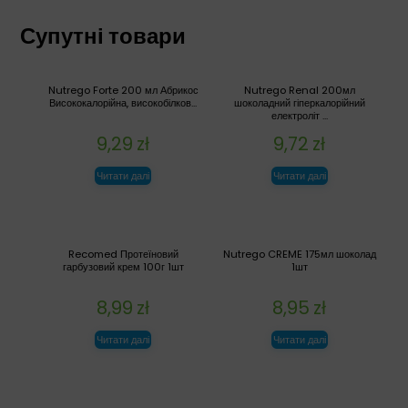
Супутні товари
Nutrego Forte 200 мл Абрикос
Nutrego Renal 200мл
Висококалорійна, високобілков...
шоколадний гіперкалорійний
електроліт ...
9,29
zł
9,72
zł
Читати далі
Читати далі
Recomed Протеїновий
Nutrego CREME 175мл шоколад
гарбузовий крем 100г 1шт
1шт
8,99
zł
8,95
zł
Читати далі
Читати далі