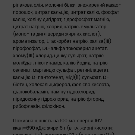
ріпакова олія, молочні білки, знежирений какао-
порошок, цитрат кальцію, цитрат калію, фосфат
калію, холіну дигідрат, гідрофосфат магнію,
цитрат натрію, хлорид натрію, емульгатор
(моно- та дигліцериди жирних кислот),
ароматизатор, L-аскорбат натрію, заліза(III)
пірофосфат, DL-альфа токоферил ацетат,
хрому(ІІІ) хлорид, цинку сульфат, натрію
молібдат, нікотинамід, калію йодид, натрію
селенат, марганцю сульфат, ретинілацетат,
кальцію D-пантотенат, міді(ІІ) сульфат, D-
біотин, холекальциферол, фолієва кислота,
ціанокобаламін, тіаміну гідрохлорид,
піридоксину гідрохлорид, натрію фторид,
рибофлавін, філохінон.
Поживна цінність на 100 мл: енергія 162
ккал=690 кДж; жири 6 г (в т.ч. жирні кислоти: