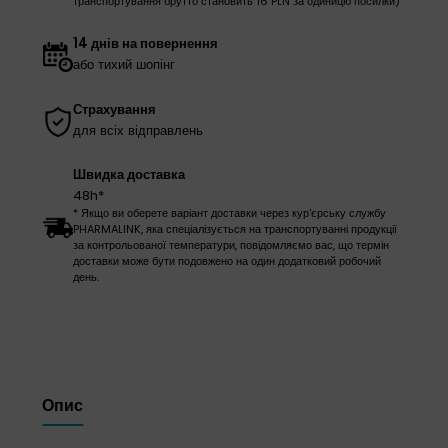
транспортування брутто становить 16 PLN за одиницю посилки)
14 днів на повернення
або тихий шопінг
Страхування
для всіх відправлень
Швидка доставка
48h*
* Якщо ви оберете варіант доставки через кур'єрську службу
PHARMALINK, яка спеціалізується на транспортуванні продукції
за контрольованої температури, повідомляємо вас, що термін
доставки може бути подовжено на один додатковий робочий
день.
Опис