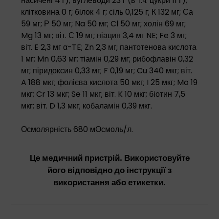
насичені 4 г); вуглеводи 23 г (в т.ч. цукри 11 г);
клітковина 0 г; білок 4 г; сіль 0,125 г; К 132 мг; Са
59 мг; Р 50 мг; Na 50 мг; Cl 50 мг; холін 69 мг;
Mg 13 мг; віт. С 19 мг; ніацин 3,4 мг NE; Fe 3 мг;
віт. E 2,3 мг α-TE; Zn 2,3 мг; пантотенова кислота
1 мг; Mn 0,63 мг; тіамін 0,29 мг; рибофлавін 0,32
мг; піридоксин 0,33 мг; F 0,19 мг; Cu 340 мкг; віт.
A 188 мкг; фолієва кислота 50 мкг; I 25 мкг; Mo 19
мкг; Cr 13 мкг; Se 11 мкг; віт. K 10 мкг; біотин 7,5
мкг; віт. D 1,3 мкг; кобаламін 0,39 мкг.
Осмолярність 680 мОсмоль/л.
Це медичний пристрій. Використовуйте
його відповідно до інструкції з
використання або етикетки.