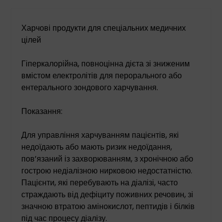
Харчові продукти для спеціальних медичних
цілей
Гіперкалорійна, повноцінна дієта зі зниженим
вмістом електролітів для перорального або
ентерального зондового харчування.
Показання:
Для управління харчуванням пацієнтів, які
недоїдають або мають ризик недоїдання,
пов’язаний із захворюванням, з хронічною або
гострою недіалізною нирковою недостатністю.
Пацієнти, які перебувають на діалізі, часто
страждають від дефіциту поживних речовин, зі
значною втратою амінокислот, пептидів і білків
під час процесу діалізу.