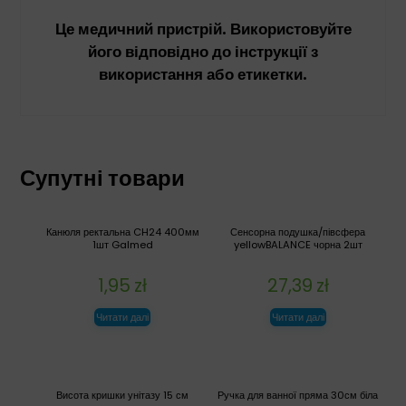
Це медичний пристрій. Використовуйте
його відповідно до інструкції з
використання або етикетки.
Супутні товари
Канюля ректальна CH24 400мм
Сенсорна подушка/півсфера
1шт Galmed
yellowBALANCE чорна 2шт
1,95
zł
27,39
zł
Читати далі
Читати далі
Висота кришки унітазу 15 см
Ручка для ванної пряма 30см біла