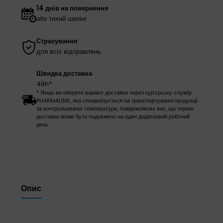
14 днів на повернення
або тихий шопінг
Страхування
для всіх відправлень
Швидка доставка
48h*
* Якщо ви оберете варіант доставки через кур'єрську службу
PHARMALINK, яка спеціалізується на транспортуванні продукції
за контрольованої температури, повідомляємо вас, що термін
доставки може бути подовжено на один додатковий робочий
день.
Опис