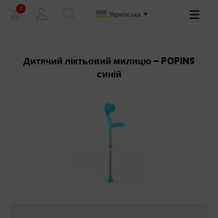
0
Primary
Українська
Menu
Дитячий ліктьовий милицю – POPINS
синій