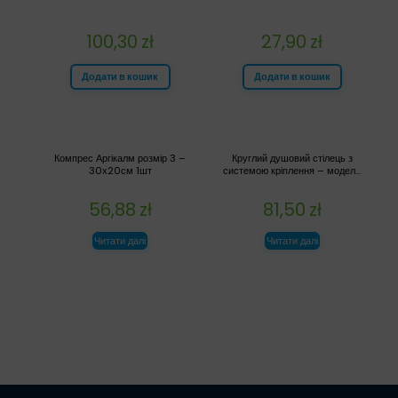
100,30
zł
27,90
zł
Додати в кошик
Додати в кошик
Компрес Аргікалм розмір 3 –
Круглий душовий стілець з
30х20см 1шт
системою кріплення – модел...
56,88
zł
81,50
zł
Читати далі
Читати далі