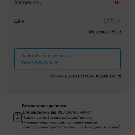
Доступність:
Ні.
1,95
zł
Ціна:
Мережа:
1,81
zł
Запитайте про наявність
та актуальну ціну
Найнижча ціна за останні 30 днів:
1,95
zł
Безкоштовна доставка
для замовлень від 300 злотих нетто*
*Відноситься до 1 одиниці кур'єрської посилки
(У випадку медичного транспортування вартість
транспортування брутто становить 16 PLN за одиницю посилки)