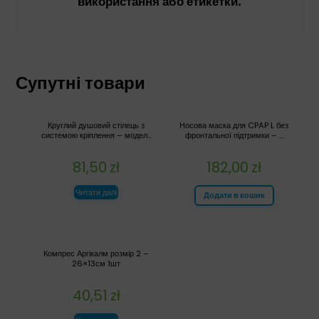
використання або етикетки.
Супутні товари
Круглий душовий стілець з
Носова маска для CPAP L без
системою кріплення – модел...
фронтальної підтримки – ...
81,50
zł
182,00
zł
Читати далі
Додати в кошик
Компрес Аргікалм розмір 2 –
26×13см 1шт
40,51
zł