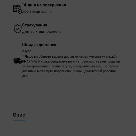
14 днів на повернення
або тихий шопінг
Страхування
для всіх відправлень
Швидка доставка
48h*
* Якщо ви оберете варіант доставки через кур'єрську службу
PHARMALINK, яка спеціалізується на транспортуванні продукції
за контрольованої температури, повідомляємо вас, що термін
доставки може бути подовжено на один додатковий робочий
день.
Опис