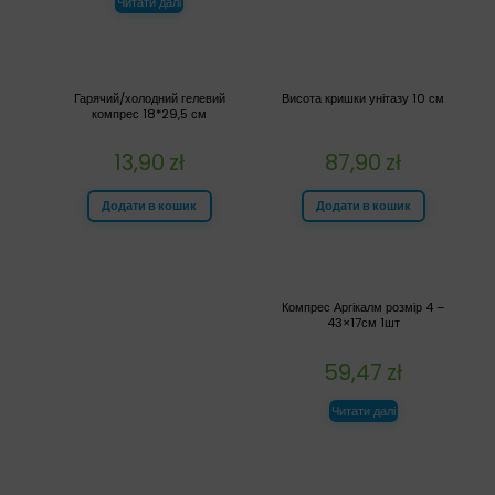
Читати далі
Гарячий/холодний гелевий
Висота кришки унітазу 10 см
компрес 18*29,5 см
13,90
zł
87,90
zł
Додати в кошик
Додати в кошик
Компрес Аргікалм розмір 4 –
43×17см 1шт
59,47
zł
Читати далі