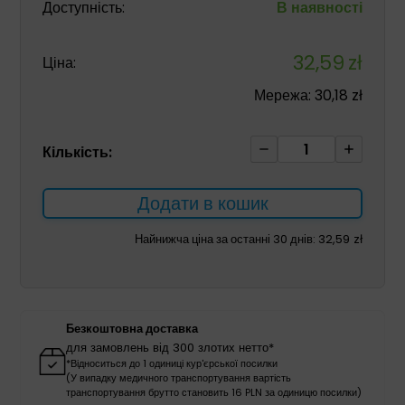
Доступність:
В наявності
32,59
zł
Ціна:
Мережа:
30,18
zł
Сенсомоторна
Кількість:
подушка
жовта
Додати в кошик
ДИСК
з
Найнижча ціна за останні 30 днів:
32,59
zł
насосом
чорний
кількість
Безкоштовна доставка
для замовлень від 300 злотих нетто*
*Відноситься до 1 одиниці кур'єрської посилки
(У випадку медичного транспортування вартість
транспортування брутто становить 16 PLN за одиницю посилки)