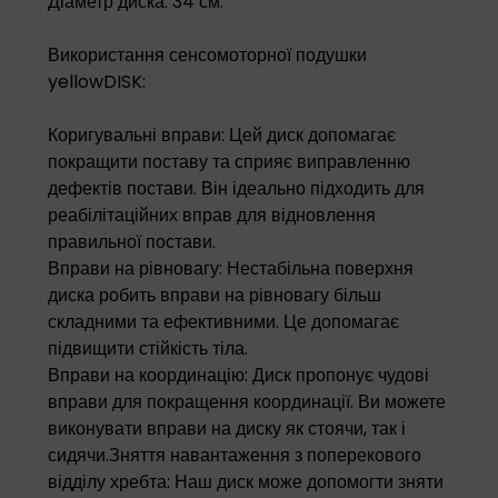
Діаметр диска: 34 см.
Використання сенсомоторної подушки
yellowDISK:
Коригувальні вправи: Цей диск допомагає
покращити поставу та сприяє виправленню
дефектів постави. Він ідеально підходить для
реабілітаційних вправ для відновлення
правильної постави.
Вправи на рівновагу: Нестабільна поверхня
диска робить вправи на рівновагу більш
складними та ефективними. Це допомагає
підвищити стійкість тіла.
Вправи на координацію: Диск пропонує чудові
вправи для покращення координації. Ви можете
виконувати вправи на диску як стоячи, так і
сидячи.
Зняття навантаження з поперекового
відділу хребта: Наш диск може допомогти зняти