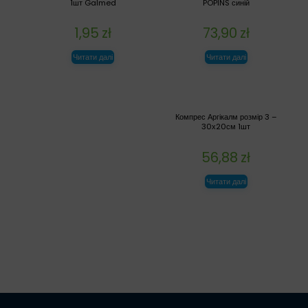
1шт Galmed
POPINS синій
1,95
zł
73,90
zł
Читати далі
Читати далі
Компрес Аргікалм розмір 3 –
30х20см 1шт
56,88
zł
Читати далі