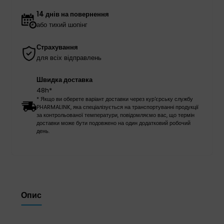
14 днів на повернення
або тихий шопінг
Страхування
для всіх відправлень
Швидка доставка
48h*
* Якщо ви оберете варіант доставки через кур'єрську службу
PHARMALINK, яка спеціалізується на транспортуванні продукції
за контрольованої температури, повідомляємо вас, що термін
доставки може бути подовжено на один додатковий робочий
день.
Опис