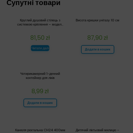
Супутні товари
Круглий душовий стілець з
Висота кришки унітазу 10 см
системою кріплення – модел...
81,50
zł
87,90
zł
Читати далі
Додати в кошик
Чотирикамерний 1-денний
контейнер для ліків
8,99
zł
Додати в кошик
Канюля ректальна CH24 400мм
Дитячий ліктьовий милицю –