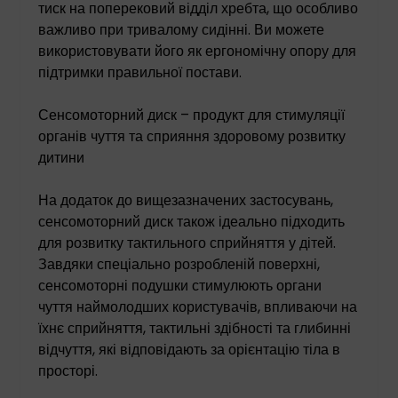
тиск на поперековий відділ хребта, що особливо
важливо при тривалому сидінні. Ви можете
використовувати його як ергономічну опору для
підтримки правильної постави.
Сенсомоторний диск – продукт для стимуляції
органів чуття та сприяння здоровому розвитку
дитини
На додаток до вищезазначених застосувань,
сенсомоторний диск також ідеально підходить
для розвитку тактильного сприйняття у дітей.
Завдяки спеціально розробленій поверхні,
сенсомоторні подушки стимулюють органи
чуття наймолодших користувачів, впливаючи на
їхнє сприйняття, тактильні здібності та глибинні
відчуття, які відповідають за орієнтацію тіла в
просторі.