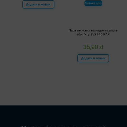
Читати далі
Додати в кошик
Пара захисних накладок на лікоть
або п’яту SVP2401PAR
35,90
zł
Додати в кошик