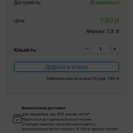
Доступність:
В наявності
7,89
zł
Ціна:
Мережа:
7,31
zł
Реабілітаційний
Кількість:
м'яч
з
Додати в кошик
шипами
7см
Найнижча ціна за останні 30 днів:
7,89
zł
рожевий
кількість
Безкоштовна доставка
для замовлень від 300 злотих нетто*
*Відноситься до 1 одиниці кур'єрської посилки
(У випадку медичного транспортування вартість
транспортування брутто становить 16 PLN за одиницю посилки)