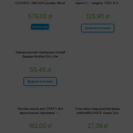
CLASSIC-TIM H011 розмір 46см
корсет L – модель TGO-R S...
579,00
zł
125,90
zł
Читати далі
Додати в кошик
Універсальний гомілковостопний
бандаж MalleoTim Lite
55,49
zł
Додати в кошик
Носова маска для CPAP L без
Сенсорна подушка/півсфера
фронтальної підтримки – ...
yellowBALANCE чорна 2шт
182,00
zł
27,39
zł