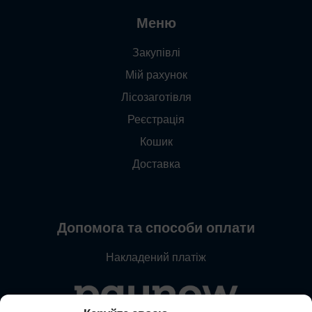
Меню
Закупівлі
Мій рахунок
Лісозаготівля
Реєстрація
Кошик
Доставка
Допомога та способи оплати
Накладений платіж