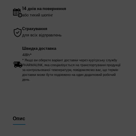
14 днів на повернення
або тихий шопінг
Страхування
для всіх відправлень
Швидка доставка
48h*
* Якщо ви оберете варіант доставки через кур'єрську службу
PHARMALINK, яка спеціалізується на транспортуванні продукції
за контрольованої температури, повідомляємо вас, що термін
доставки може бути подовжено на один додатковий робочий
день.
Опис