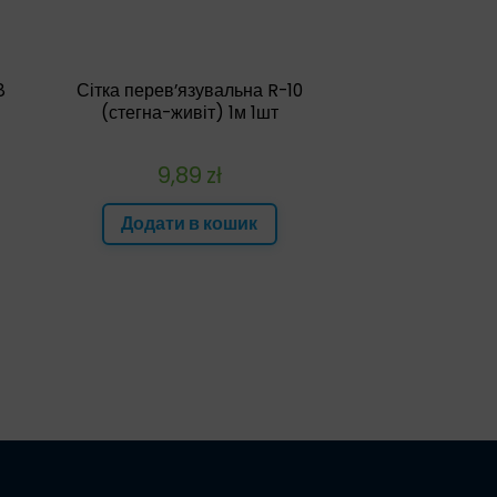
8
Сітка перев’язувальна R-10
(стегна-живіт) 1м 1шт
9,89
zł
Додати в кошик