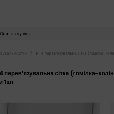
Пошук
товарів
Оптові закупівлі
зувальні сітки
/
R-4 перев’язувальна сітка (гомілка-колі
4 перев’язувальна сітка (гомілка-колі
м 1шт