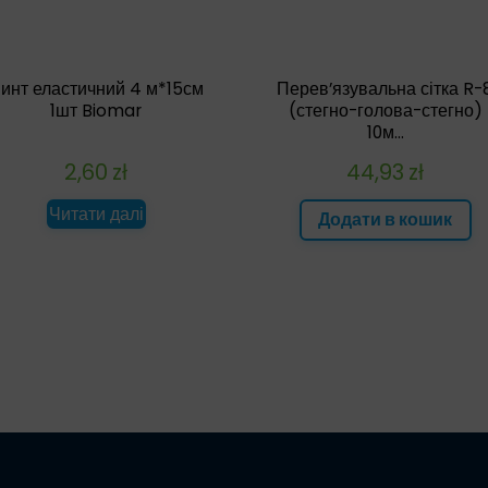
инт еластичний 4 м*15см
Перев’язувальна сітка R-
1шт Biomar
(стегно-голова-стегно)
10м...
2,60
zł
44,93
zł
Читати далі
Додати в кошик