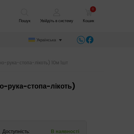
0
Пошук
Увійдіть в систему
Кошик
Українська
но-рука-стопа-лікоть) 10м 1шт
но-рука-стопа-лікоть)
Доступність:
В наявності