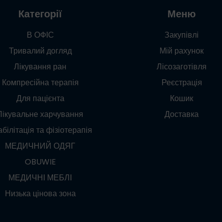
Категорії
Меню
В ОФІС
Закупівлі
Тривалий догляд
Мій рахунок
Лікування ран
Лісозаготівля
Компресійна терапія
Реєстрація
Для пацієнта
Кошик
Лікувальне харчування
Доставка
білітація та фізіотерапія
МЕДИЧНИЙ ОДЯГ
OBUWIE
МЕДИЧНІ МЕБЛІ
Низька цінова зона