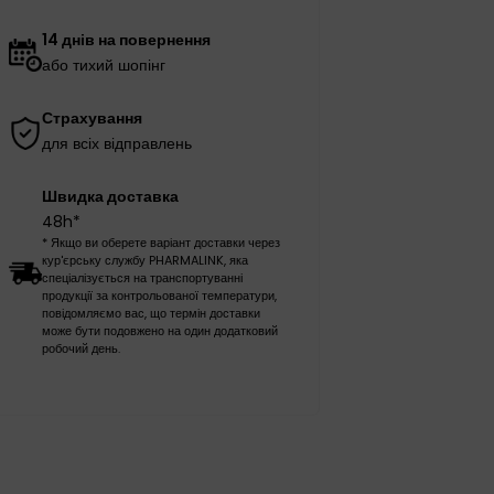
14 днів на повернення
або тихий шопінг
Страхування
для всіх відправлень
Швидка доставка
48h*
* Якщо ви оберете варіант доставки через
кур'єрську службу PHARMALINK, яка
спеціалізується на транспортуванні
продукції за контрольованої температури,
повідомляємо вас, що термін доставки
може бути подовжено на один додатковий
робочий день.