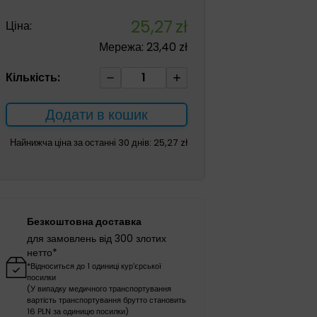
25,27
zł
Ціна:
Мережа:
23,40
zł
R-
Кількість:
4
перев'язувальна
Додати в кошик
сітка
(гомілка-
Найнижча ціна за останні 30 днів:
25,27
zł
коліно-
рука-
стопа-
лікоть)
Безкоштовна доставка
10м
для замовлень від 300 злотих
1шт
нетто*
кількість
*Відноситься до 1 одиниці кур'єрської
посилки
(У випадку медичного транспортування
вартість транспортування брутто становить
16 PLN за одиницю посилки)