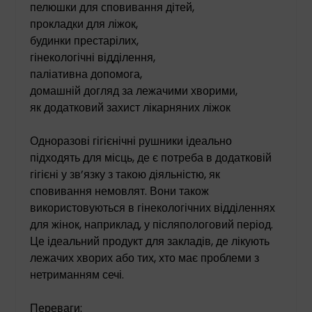
пелюшки для сповивання дітей,
прокладки для ліжок,
будинки престарілих,
гінекологічні відділення,
паліативна допомога,
домашній догляд за лежачими хворими,
як додатковий захист лікарняних ліжок
Одноразові гігієнічні рушники ідеально
підходять для місць, де є потреба в додатковій
гігієні у зв’язку з такою діяльністю, як
сповивання немовлят. Вони також
використовуються в гінекологічних відділеннях
для жінок, наприклад, у післяпологовий період.
Це ідеальний продукт для закладів, де лікують
лежачих хворих або тих, хто має проблеми з
нетриманням сечі.
Переваги: