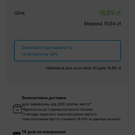
16,89
zł
Ціна:
Мережа:
15,64
zł
Запитайте про наявність
та актуальну ціну
Найнижча ціна за останні 30 днів:
16,89
zł
Безкоштовна доставка
для замовлень від 300 злотих нетто*
*Відноситься до 1 одиниці кур'єрської посилки
(У випадку медичного транспортування вартість
транспортування брутто становить 16 PLN за одиницю посилки)
14 днів на повернення