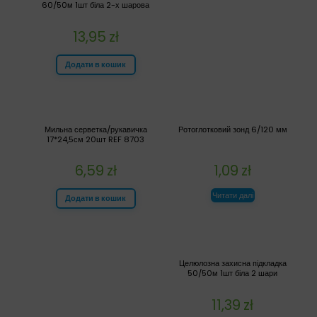
60/50м 1шт біла 2-х шарова
13,95
zł
Додати в кошик
Мильна серветка/рукавичка
Ротоглотковий зонд 6/120 мм
17*24,5см 20шт REF 8703
6,59
zł
1,09
zł
Читати далі
Додати в кошик
Целюлозна захисна підкладка
50/50м 1шт біла 2 шари
11,39
zł