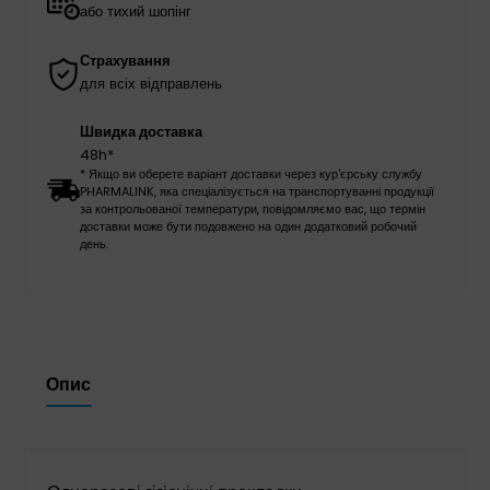
або тихий шопінг
Страхування
для всіх відправлень
Швидка доставка
48h*
* Якщо ви оберете варіант доставки через кур'єрську службу
PHARMALINK, яка спеціалізується на транспортуванні продукції
за контрольованої температури, повідомляємо вас, що термін
доставки може бути подовжено на один додатковий робочий
день.
Опис