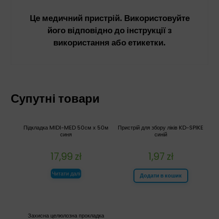
Це медичний пристрій. Використовуйте
його відповідно до інструкції з
використання або етикетки.
Супутні товари
Підкладка MIDI-MED 50см х 50м
Пристрій для збору ліків KD-SPIKE
синя
синій
17,99
zł
1,97
zł
Читати далі
Додати в кошик
Захисна целюлозна прокладка