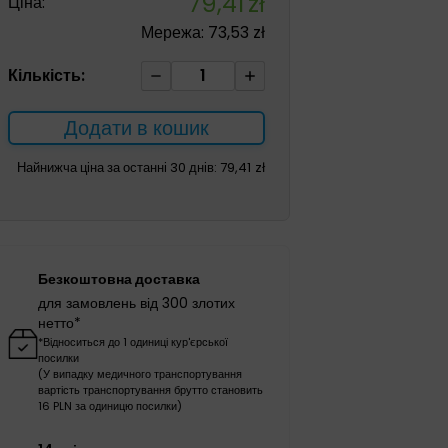
79,41
zł
Ціна:
Мережа:
73,53
zł
Гідрогель
Кількість:
Microdacyn60
250мл
Додати в кошик
кількість
Найнижча ціна за останні 30 днів:
79,41
zł
Безкоштовна доставка
для замовлень від 300 злотих
нетто*
*Відноситься до 1 одиниці кур'єрської
посилки
(У випадку медичного транспортування
вартість транспортування брутто становить
16 PLN за одиницю посилки)