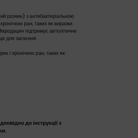
ий розчин) з антибактеріальною
 хронічних ран, таких як виразки
 Мікродацин підтримує автолітичне
ще для загоєння.
их і хронічних ран, таких як:
дповідно до інструкції з
ки.