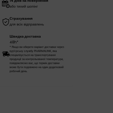
14 днів на повернення
або тихий шопінг
Страхування
для всіх відправлень
Швидка доставка
48h*
* Якщо ви оберете варіант доставки через
кур'єрську службу PHARMALINK, яка
спеціалізується на транспортуванні
продукції за контрольованої температури,
повідомляємо вас, що термін доставки
може бути подовжено на один додатковий
робочий день.