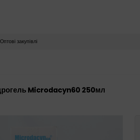
Пошук
товарів
Оптові закупівлі
дрогель Microdacyn60 250мл