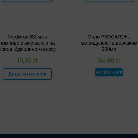
Mediwax 330мл з
Мило PROCARE+ з
помповою емульсією на
календулою та вовчаком
основі бджолиного воску
200мл
16,92
zł
34,49
zł
Читати далі
Додати в кошик