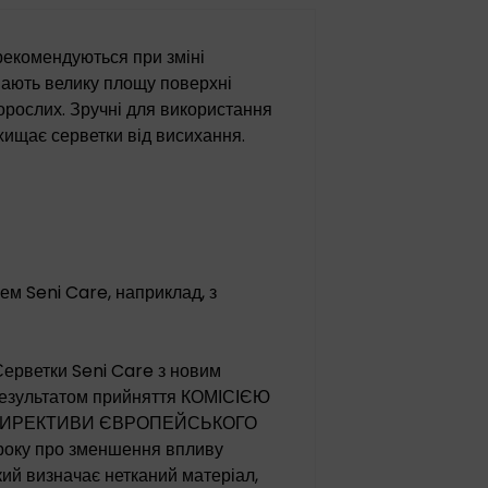
рекомендуються при зміні
мають велику площу поверхні
орослих. Зручні для використання
хищає серветки від висихання.
ем Seni Care, наприклад, з
 Серветки Seni Care з новим
 результатом прийняття КОМІСІЄЮ
 до ДИРЕКТИВИ ЄВРОПЕЙСЬКОГО
року про зменшення впливу
ий визначає нетканий матеріал,