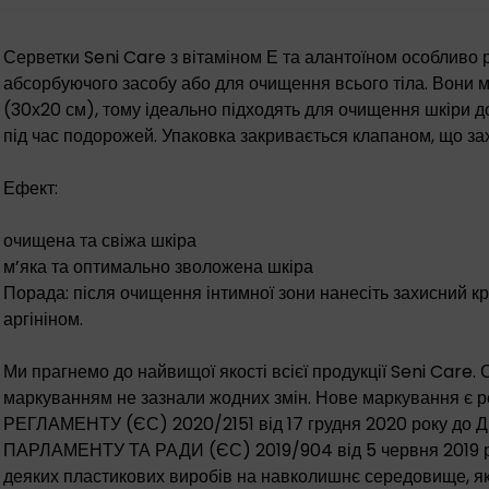
Серветки Seni Care з вітаміном Е та алантоїном особливо 
абсорбуючого засобу або для очищення всього тіла. Вони 
(30х20 см), тому ідеально підходять для очищення шкіри д
під час подорожей. Упаковка закривається клапаном, що за
Ефект:
очищена та свіжа шкіра
м’яка та оптимально зволожена шкіра
Порада: після очищення інтимної зони нанесіть захисний кр
аргініном.
Ми прагнемо до найвищої якості всієї продукції Seni Care.
маркуванням не зазнали жодних змін. Нове маркування є
РЕГЛАМЕНТУ (ЄС) 2020/2151 від 17 грудня 2020 року
ПАРЛАМЕНТУ ТА РАДИ (ЄС) 2019/904 від 5 червня 2019 
деяких пластикових виробів на навколишнє середовище, як