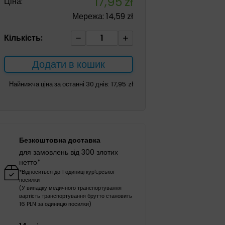
17,95
zł
Ціна:
Мережа:
14,59
zł
Серветки
Кількість:
для
догляду
Додати в кошик
за
хворими
Найнижча ціна за останні 30 днів:
17,95
zł
SENI
CARE
80шт
кількість
Безкоштовна доставка
для замовлень від 300 злотих
нетто*
*Відноситься до 1 одиниці кур'єрської
посилки
(У випадку медичного транспортування
вартість транспортування брутто становить
16 PLN за одиницю посилки)