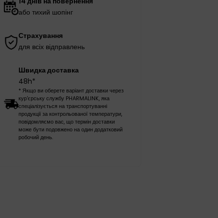
14 днів на повернення
або тихий шопінг
Страхування
для всіх відправлень
Швидка доставка
48h*
* Якщо ви оберете варіант доставки через
кур'єрську службу PHARMALINK, яка
спеціалізується на транспортуванні
продукції за контрольованої температури,
повідомляємо вас, що термін доставки
може бути подовжено на один додатковий
робочий день.