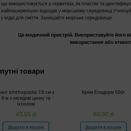
що використовується у серветках, як пластик та ідентифікує
найпоширеніших відходів у морському середовищі.
Утилізуй
у відрі для сміття. Захищайте морське середовище.
Це медичний пристрій. Використовуйте його ві
використання або етикет
путні товари
инт Ichthopaste 7,6 см х
Крем Епадерм 500г
6 м з оксидом цинку та
іхтіолом
43,95
zł
69,90
zł
Додати в кошик
Додати в кошик