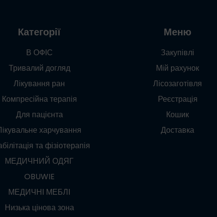
Категорії
Меню
В ОФІС
Закупівлі
Тривалий догляд
Мій рахунок
Лікування ран
Лісозаготівля
Компресійна терапія
Реєстрація
Для пацієнта
Кошик
Лікувальне харчування
Доставка
білітація та фізіотерапія
МЕДИЧНИЙ ОДЯГ
OBUWIE
МЕДИЧНІ МЕБЛІ
Низька цінова зона