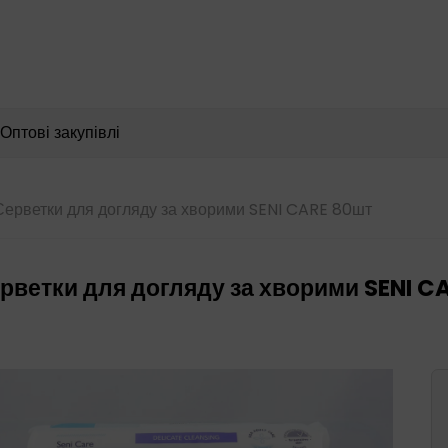
Пошук
товарів
Оптові закупівлі
ерветки для догляду за хворими SENI CARE 80шт
рветки для догляду за хворими SENI C