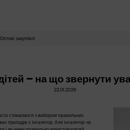
Пошук
товарів
Оптові закупівлі
дітей – на що звернути ув
22.01.2026
асто стикаємося з вибором правильних
ких приладів є інгалятор. Але інгалятор чи
ти і як ними правильно користуватися?