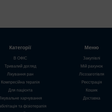
Категорії
Меню
В ОФІС
Закупівлі
Тривалий догляд
Мій рахунок
Лікування ран
Лісозаготівля
Компресійна терапія
Реєстрація
Для пацієнта
Кошик
Лікувальне харчування
Доставка
білітація та фізіотерапія