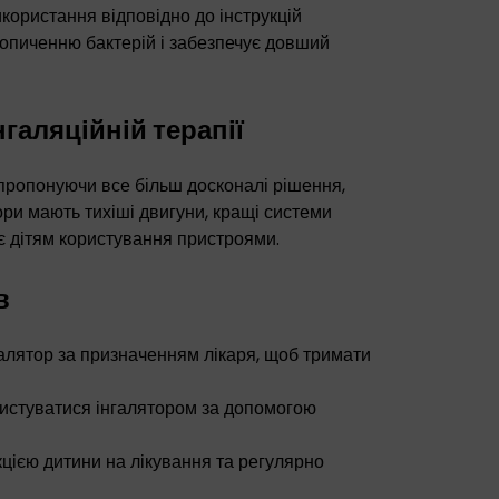
користання відповідно до інструкцій
опиченню бактерій і забезпечує довший
нгаляційній терапії
, пропонуючи все більш досконалі рішення,
ори мають тихіші двигуни, кращі системи
є дітям користування пристроями.
в
алятор за призначенням лікаря, щоб тримати
истуватися інгалятором за допомогою
кцією дитини на лікування та регулярно