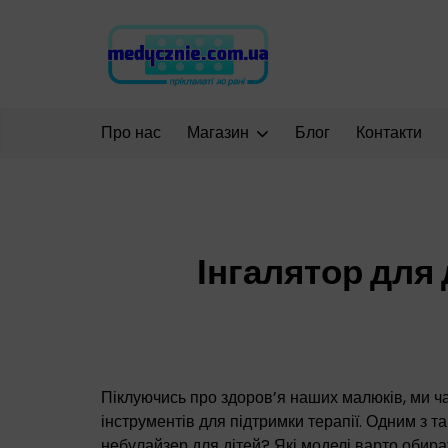
Про нас
Магазин
Блог
Контакти
Інгалятор для 
Піклуючись про здоров’я наших малюків, ми ч
інструментів для підтримки терапії. Одним з та
небулайзер для дітей? Які моделі варто обира