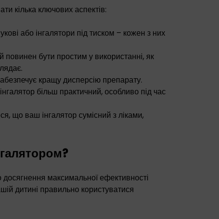
ати кілька ключових аспектів:
укові або інгалятори під тиском – кожен з них
 повинен бути простим у використанні, як
глядає.
абезпечує кращу дисперсію препарату.
інгалятор більш практичний, особливо під час
я, що ваш інгалятор сумісний з ліками,
нгалятором?
о досягнення максимальної ефективності
вашій дитині правильно користуватися