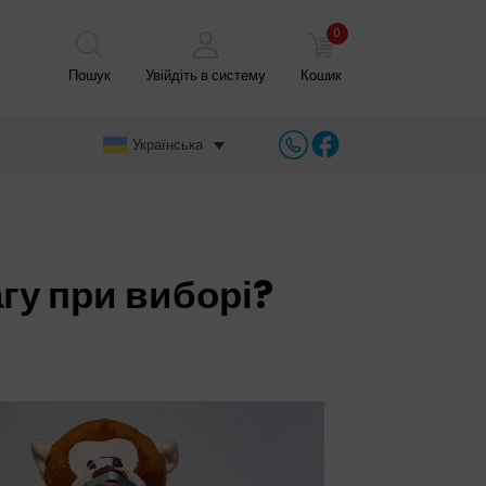
0
Пошук
Увійдіть в систему
Кошик
Українська
агу при виборі?