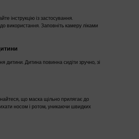
те інструкцію із застосування.
 до використання. Заповніть камеру ліками
дитини
я дитини. Дитина повинна сидіти зручно, зі
онайтеся, що маска щільно прилягає до
дихати носом і ротом, уникаючи швидких