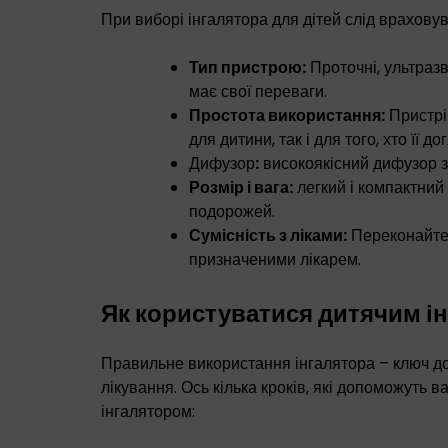
При виборі інгалятора для дітей слід враховув
Тип пристрою:
Проточні, ультразв
має свої переваги.
Простота використання:
Пристрій
для дитини, так і для того, хто її до
Дифузор
:
високоякісний дифузор з
Розмір і вага:
легкий і компактний 
подорожей.
Сумісність з ліками:
Переконайтес
призначеними лікарем.
Як користуватися дитячим і
Правильне використання інгалятора – ключ д
лікування. Ось кілька кроків, які допоможуть 
інгалятором: